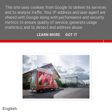
This site uses cookies from Google to deliver its services
and to analyze traffic. Your IP address and user-agent are
shared with Google along with performance and security
metrics to ensure quality of service, generate usage
statistics, and to detect and address abuse.
LEARN MORE
GOT IT
▼
English